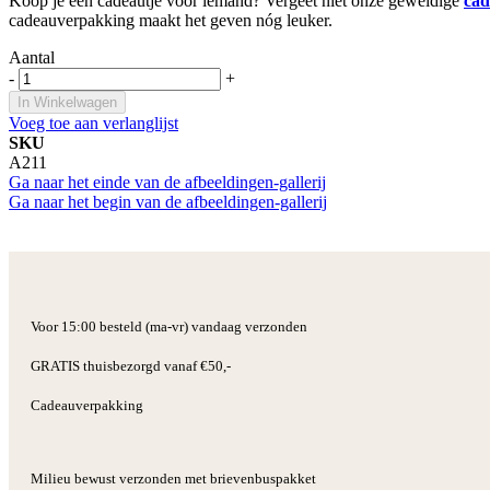
Koop je een cadeautje voor iemand? Vergeet niet onze geweldige
cad
cadeauverpakking maakt het geven nóg leuker.
Aantal
-
+
In Winkelwagen
Voeg toe aan verlanglijst
SKU
A211
Ga naar het einde van de afbeeldingen-gallerij
Ga naar het begin van de afbeeldingen-gallerij
Voor 15:00 besteld (ma-vr) vandaag verzonden
GRATIS thuisbezorgd vanaf €50,-
Cadeauverpakking
Milieu bewust verzonden met brievenbuspakket