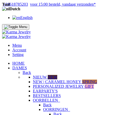
Taal
+31618785203
voor 15:00 besteld, vandaag verzonden*
Dutch
English
Menu
Account
Setting
HOME
DAMES
Back
NIEUW
NEW
NEW | CARAMEL HONEY
SPRING
PERSONALIZED JEWELRY
GIFT
EARPARTY'S
BESTSELLERS
OORBELLEN
Back
OORRINGEN
Back