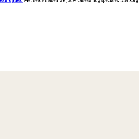
eau-opties!
Met liefde maken we jouw cadeau nog specialer. Met zorg