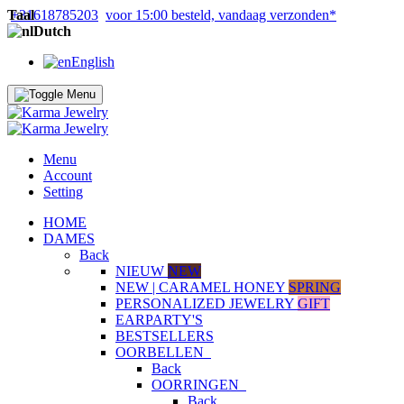
Taal
+31618785203
voor 15:00 besteld, vandaag verzonden*
Dutch
English
Menu
Account
Setting
HOME
DAMES
Back
NIEUW
NEW
NEW | CARAMEL HONEY
SPRING
PERSONALIZED JEWELRY
GIFT
EARPARTY'S
BESTSELLERS
OORBELLEN
Back
OORRINGEN
Back