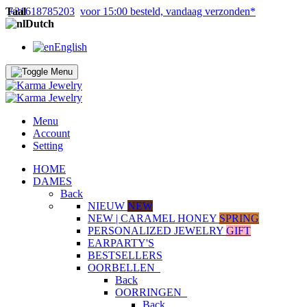
Taal
+31618785203
voor 15:00 besteld, vandaag verzonden*
Dutch
English
Menu
Account
Setting
HOME
DAMES
Back
NIEUW
NEW
NEW | CARAMEL HONEY
SPRING
PERSONALIZED JEWELRY
GIFT
EARPARTY'S
BESTSELLERS
OORBELLEN
Back
OORRINGEN
Back