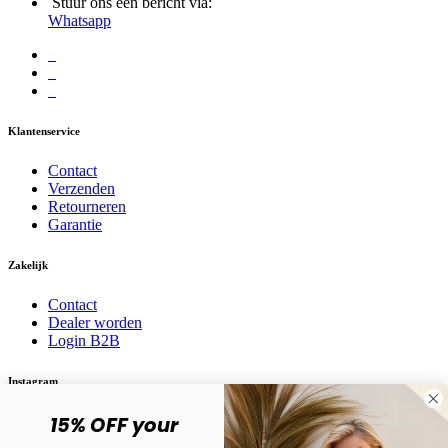
Stuur ons een bericht via:
Whatsapp
Klantenservice
Contact
Verzenden
Retourneren
Garantie
Zakelijk
Contact
Dealer worden
Login B2B
Instagram
15% OFF your
Volg ons op social media! @karma.jewelry