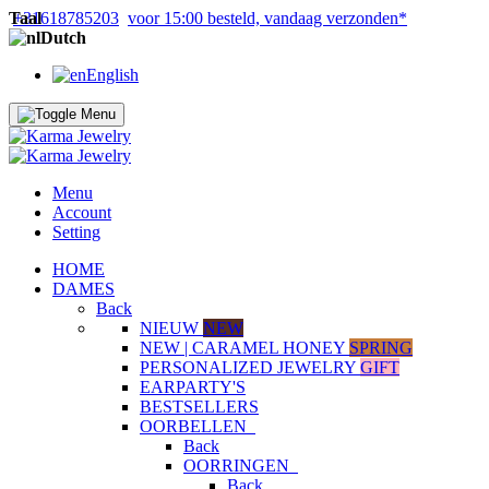
Taal
+31618785203
voor 15:00 besteld, vandaag verzonden*
Dutch
English
Menu
Account
Setting
HOME
DAMES
Back
NIEUW
NEW
NEW | CARAMEL HONEY
SPRING
PERSONALIZED JEWELRY
GIFT
EARPARTY'S
BESTSELLERS
OORBELLEN
Back
OORRINGEN
Back