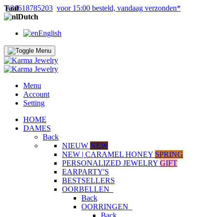
Taal
+31618785203
voor 15:00 besteld, vandaag verzonden*
Dutch
English
Menu
Account
Setting
HOME
DAMES
Back
NIEUW
NEW
NEW | CARAMEL HONEY
SPRING
PERSONALIZED JEWELRY
GIFT
EARPARTY'S
BESTSELLERS
OORBELLEN
Back
OORRINGEN
Back