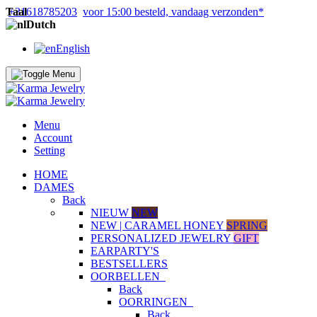
Taal
+31618785203
voor 15:00 besteld, vandaag verzonden*
Dutch
English
Menu
Account
Setting
HOME
DAMES
Back
NIEUW
NEW
NEW | CARAMEL HONEY
SPRING
PERSONALIZED JEWELRY
GIFT
EARPARTY'S
BESTSELLERS
OORBELLEN
Back
OORRINGEN
Back