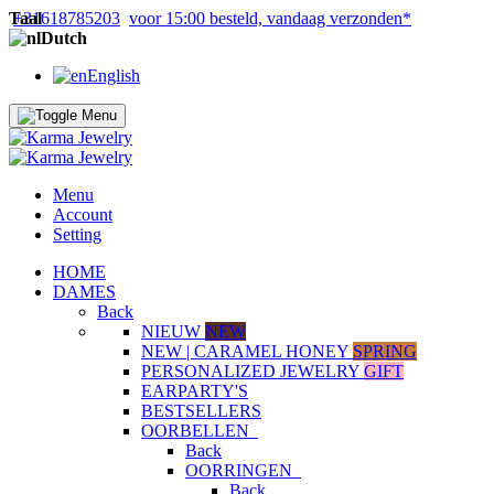
Taal
+31618785203
voor 15:00 besteld, vandaag verzonden*
Dutch
English
Menu
Account
Setting
HOME
DAMES
Back
NIEUW
NEW
NEW | CARAMEL HONEY
SPRING
PERSONALIZED JEWELRY
GIFT
EARPARTY'S
BESTSELLERS
OORBELLEN
Back
OORRINGEN
Back