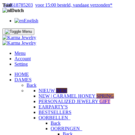
Taal
+31618785203
voor 15:00 besteld, vandaag verzonden*
Dutch
English
Menu
Account
Setting
HOME
DAMES
Back
NIEUW
NEW
NEW | CARAMEL HONEY
SPRING
PERSONALIZED JEWELRY
GIFT
EARPARTY'S
BESTSELLERS
OORBELLEN
Back
OORRINGEN
Back