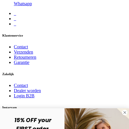
Whatsapp
Klantenservice
Contact
Verzenden
Retourneren
Garantie
Zakelijk
Contact
Dealer worden
Login B2B
Instagram
15% OFF your
Volg ons op social media! @karma.jewelry
FIRST order