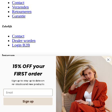
Contact
Verzenden
Retourneren
Garantie
Zakelijk
Contact
Dealer worden
Login B2B
Instagram
15% OFF your
Volg ons op social media! @karma.jewelry
FIRST order
Sign up to stay up to date on
re-stocks and new products
Sign up