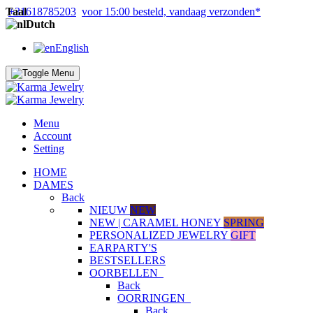
Taal
+31618785203
voor 15:00 besteld, vandaag verzonden*
Dutch
English
Menu
Account
Setting
HOME
DAMES
Back
NIEUW
NEW
NEW | CARAMEL HONEY
SPRING
PERSONALIZED JEWELRY
GIFT
EARPARTY'S
BESTSELLERS
OORBELLEN
Back
OORRINGEN
Back