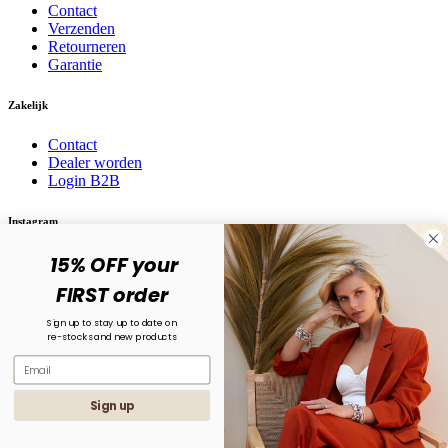
Contact
Verzenden
Retourneren
Garantie
Zakelijk
Contact
Dealer worden
Login B2B
Instagram
15% OFF your
Volg ons op social media! @karma.jewelry
FIRST order
Sign up to stay up to date on
re-stocks and new products
Sign up