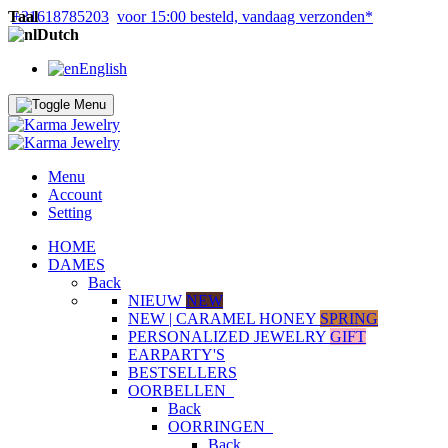
Taal
+31618785203
voor 15:00 besteld, vandaag verzonden*
Dutch
English
Menu
Account
Setting
HOME
DAMES
Back
NIEUW
NEW
NEW | CARAMEL HONEY
SPRING
PERSONALIZED JEWELRY
GIFT
EARPARTY'S
BESTSELLERS
OORBELLEN
Back
OORRINGEN
Back