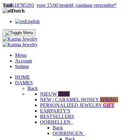
Taal
+31618785203
voor 15:00 besteld, vandaag verzonden*
Dutch
English
Menu
Account
Setting
HOME
DAMES
Back
NIEUW
NEW
NEW | CARAMEL HONEY
SPRING
PERSONALIZED JEWELRY
GIFT
EARPARTY'S
BESTSELLERS
OORBELLEN
Back
OORRINGEN
Back