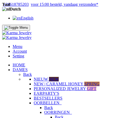
Taal
+31618785203
voor 15:00 besteld, vandaag verzonden*
Dutch
English
Menu
Account
Setting
HOME
DAMES
Back
NIEUW
NEW
NEW | CARAMEL HONEY
SPRING
PERSONALIZED JEWELRY
GIFT
EARPARTY'S
BESTSELLERS
OORBELLEN
Back
OORRINGEN
Back