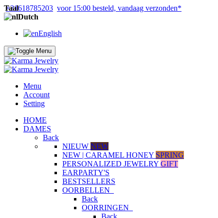
Taal
+31618785203
voor 15:00 besteld, vandaag verzonden*
Dutch
English
Menu
Account
Setting
HOME
DAMES
Back
NIEUW
NEW
NEW | CARAMEL HONEY
SPRING
PERSONALIZED JEWELRY
GIFT
EARPARTY'S
BESTSELLERS
OORBELLEN
Back
OORRINGEN
Back