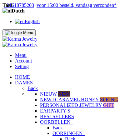
Taal
+31618785203
voor 15:00 besteld, vandaag verzonden*
Dutch
English
Menu
Account
Setting
HOME
DAMES
Back
NIEUW
NEW
NEW | CARAMEL HONEY
SPRING
PERSONALIZED JEWELRY
GIFT
EARPARTY'S
BESTSELLERS
OORBELLEN
Back
OORRINGEN
Back