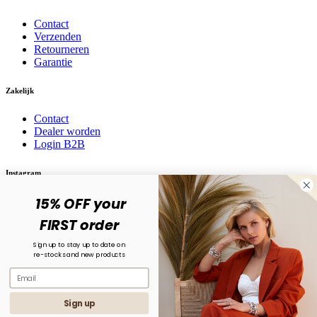
Contact
Verzenden
Retourneren
Garantie
Zakelijk
Contact
Dealer worden
Login B2B
Instagram
15% OFF your
Volg ons op social media! @karma.jewelry
FIRST order
Sign up to stay up to date on
re-stocks and new products
Sign up