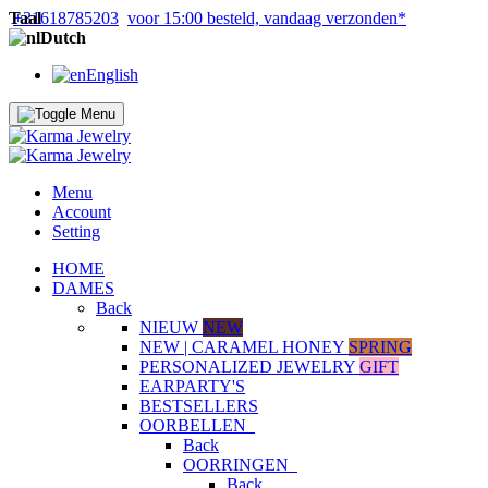
Taal
+31618785203
voor 15:00 besteld, vandaag verzonden*
Dutch
English
Menu
Account
Setting
HOME
DAMES
Back
NIEUW
NEW
NEW | CARAMEL HONEY
SPRING
PERSONALIZED JEWELRY
GIFT
EARPARTY'S
BESTSELLERS
OORBELLEN
Back
OORRINGEN
Back