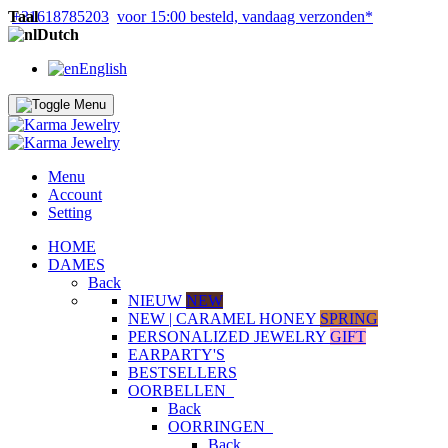
Taal
+31618785203
voor 15:00 besteld, vandaag verzonden*
Dutch
English
Menu
Account
Setting
HOME
DAMES
Back
NIEUW
NEW
NEW | CARAMEL HONEY
SPRING
PERSONALIZED JEWELRY
GIFT
EARPARTY'S
BESTSELLERS
OORBELLEN
Back
OORRINGEN
Back