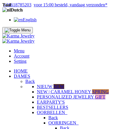
Taal
+31618785203
voor 15:00 besteld, vandaag verzonden*
Dutch
English
Menu
Account
Setting
HOME
DAMES
Back
NIEUW
NEW
NEW | CARAMEL HONEY
SPRING
PERSONALIZED JEWELRY
GIFT
EARPARTY'S
BESTSELLERS
OORBELLEN
Back
OORRINGEN
Back