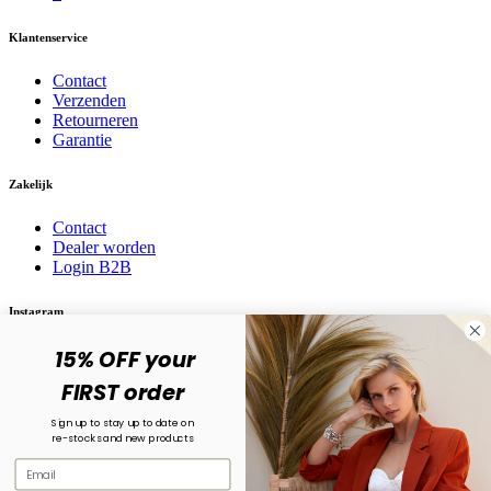
Klantenservice
Contact
Verzenden
Retourneren
Garantie
Zakelijk
Contact
Dealer worden
Login B2B
Instagram
15% OFF your
Volg ons op social media! @karma.jewelry
FIRST order
Sign up to stay up to date on
re-stocks and new products