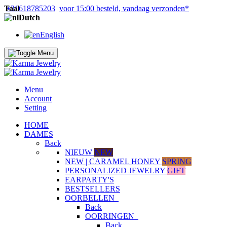
Taal
+31618785203
voor 15:00 besteld, vandaag verzonden*
Dutch
English
Menu
Account
Setting
HOME
DAMES
Back
NIEUW
NEW
NEW | CARAMEL HONEY
SPRING
PERSONALIZED JEWELRY
GIFT
EARPARTY'S
BESTSELLERS
OORBELLEN
Back
OORRINGEN
Back