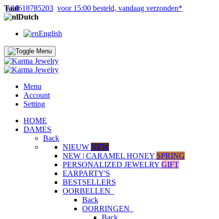
Taal
+31618785203
voor 15:00 besteld, vandaag verzonden*
Dutch
English
Menu
Account
Setting
HOME
DAMES
Back
NIEUW
NEW
NEW | CARAMEL HONEY
SPRING
PERSONALIZED JEWELRY
GIFT
EARPARTY'S
BESTSELLERS
OORBELLEN
Back
OORRINGEN
Back