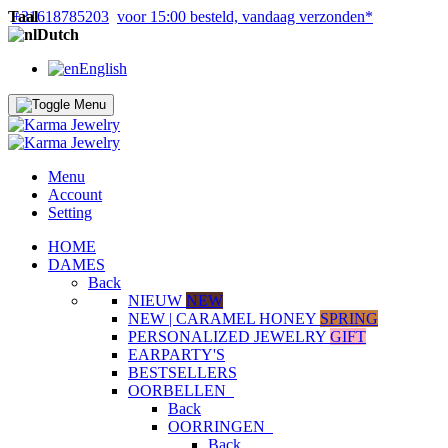
Taal
+31618785203
voor 15:00 besteld, vandaag verzonden*
Dutch
English
Menu
Account
Setting
HOME
DAMES
Back
NIEUW
NEW
NEW | CARAMEL HONEY
SPRING
PERSONALIZED JEWELRY
GIFT
EARPARTY'S
BESTSELLERS
OORBELLEN
Back
OORRINGEN
Back