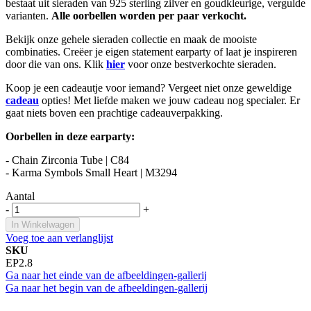
bestaat uit sieraden van 925 sterling zilver en goudkleurige, vergulde
varianten.
Alle oorbellen worden per paar verkocht.
Bekijk onze gehele sieraden collectie en maak de mooiste
combinaties. Creëer je eigen statement earparty of laat je inspireren
door die van ons. Klik
hier
voor onze bestverkochte sieraden.
Koop je een cadeautje voor iemand? Vergeet niet onze geweldige
cadeau
opties! Met liefde maken we jouw cadeau nog specialer. Er
gaat niets boven een prachtige cadeauverpakking.
Oorbellen in deze earparty:
- Chain Zirconia Tube | C84
- Karma Symbols Small Heart | M3294
Aantal
-
+
In Winkelwagen
Voeg toe aan verlanglijst
SKU
EP2.8
Ga naar het einde van de afbeeldingen-gallerij
Ga naar het begin van de afbeeldingen-gallerij