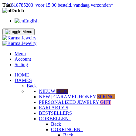
Taal
+31618785203
voor 15:00 besteld, vandaag verzonden*
Dutch
English
Menu
Account
Setting
HOME
DAMES
Back
NIEUW
NEW
NEW | CARAMEL HONEY
SPRING
PERSONALIZED JEWELRY
GIFT
EARPARTY'S
BESTSELLERS
OORBELLEN
Back
OORRINGEN
Back