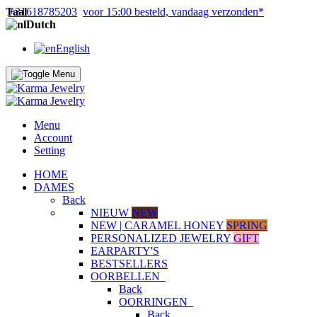
Taal
+31618785203
voor 15:00 besteld, vandaag verzonden*
Dutch
English
Menu
Account
Setting
HOME
DAMES
Back
NIEUW
NEW
NEW | CARAMEL HONEY
SPRING
PERSONALIZED JEWELRY
GIFT
EARPARTY'S
BESTSELLERS
OORBELLEN
Back
OORRINGEN
Back