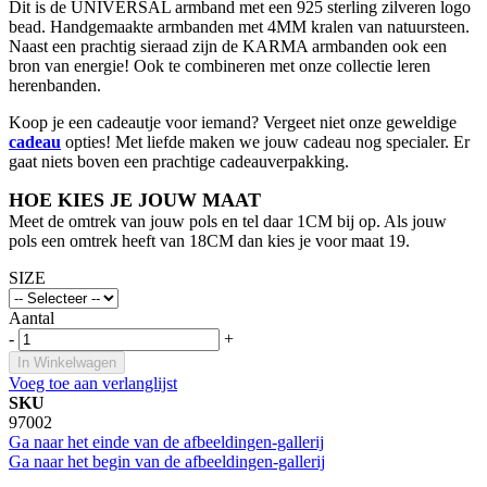
Dit is de UNIVERSAL armband met een 925 sterling zilveren logo
bead. Handgemaakte armbanden met 4MM kralen van natuursteen.
Naast een prachtig sieraad zijn de KARMA armbanden ook een
bron van energie! Ook te combineren met onze collectie leren
herenbanden.
Koop je een cadeautje voor iemand? Vergeet niet onze geweldige
cadeau
opties! Met liefde maken we jouw cadeau nog specialer. Er
gaat niets boven een prachtige cadeauverpakking.
HOE KIES JE JOUW MAAT
Meet de omtrek van jouw pols en tel daar 1CM bij op. Als jouw
pols een omtrek heeft van 18CM dan kies je voor maat 19.
SIZE
Aantal
-
+
In Winkelwagen
Voeg toe aan verlanglijst
SKU
97002
Ga naar het einde van de afbeeldingen-gallerij
Ga naar het begin van de afbeeldingen-gallerij