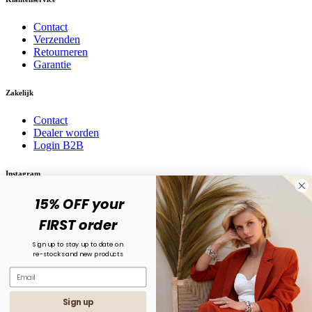
Contact
Verzenden
Retourneren
Garantie
Zakelijk
Contact
Dealer worden
Login B2B
Instagram
15% OFF your
Volg ons op social media! @karma.jewelry
FIRST order
Sign up to stay up to date on
re-stocks and new products
Sign up