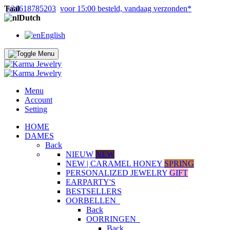
Taal
+31618785203
voor 15:00 besteld, vandaag verzonden*
Dutch
English
Menu
Account
Setting
HOME
DAMES
Back
NIEUW
NEW
NEW | CARAMEL HONEY
SPRING
PERSONALIZED JEWELRY
GIFT
EARPARTY'S
BESTSELLERS
OORBELLEN
Back
OORRINGEN
Back