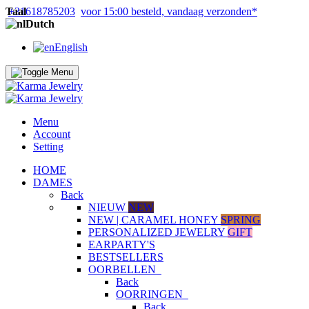
Taal
+31618785203
voor 15:00 besteld, vandaag verzonden*
Dutch
English
Menu
Account
Setting
HOME
DAMES
Back
NIEUW
NEW
NEW | CARAMEL HONEY
SPRING
PERSONALIZED JEWELRY
GIFT
EARPARTY'S
BESTSELLERS
OORBELLEN
Back
OORRINGEN
Back