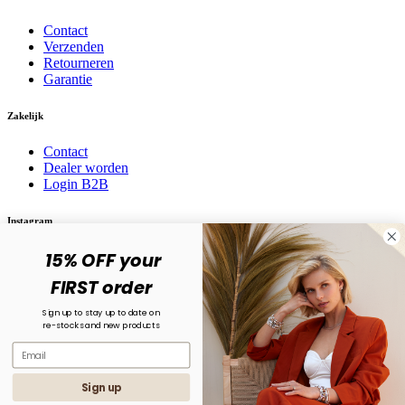
Contact
Verzenden
Retourneren
Garantie
Zakelijk
Contact
Dealer worden
Login B2B
Instagram
15% OFF your
Volg ons op social media! @karma.jewelry
FIRST order
Sign up to stay up to date on
re-stocks and new products
Sign up