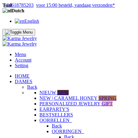
Taal
+31618785203
voor 15:00 besteld, vandaag verzonden*
Dutch
English
Menu
Account
Setting
HOME
DAMES
Back
NIEUW
NEW
NEW | CARAMEL HONEY
SPRING
PERSONALIZED JEWELRY
GIFT
EARPARTY'S
BESTSELLERS
OORBELLEN
Back
OORRINGEN
Back