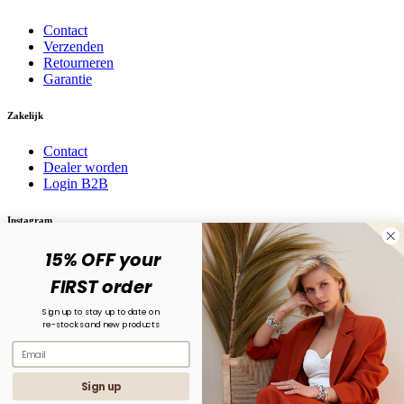
Contact
Verzenden
Retourneren
Garantie
Zakelijk
Contact
Dealer worden
Login B2B
Instagram
15% OFF your
Volg ons op social media! @karma.jewelry
FIRST order
Sign up to stay up to date on
re-stocks and new products
Sign up