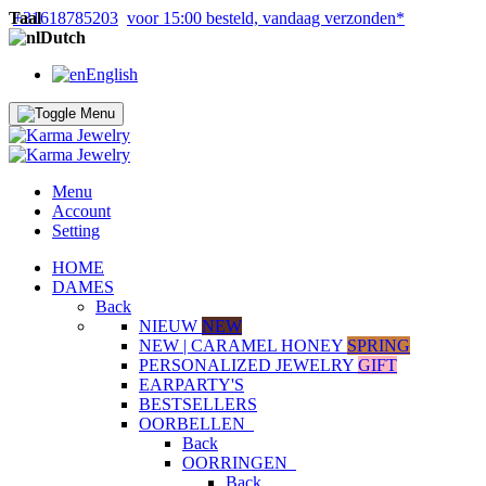
Taal
+31618785203
voor 15:00 besteld, vandaag verzonden*
Dutch
English
Menu
Account
Setting
HOME
DAMES
Back
NIEUW
NEW
NEW | CARAMEL HONEY
SPRING
PERSONALIZED JEWELRY
GIFT
EARPARTY'S
BESTSELLERS
OORBELLEN
Back
OORRINGEN
Back