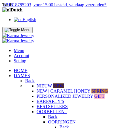
Taal
+31618785203
voor 15:00 besteld, vandaag verzonden*
Dutch
English
Menu
Account
Setting
HOME
DAMES
Back
NIEUW
NEW
NEW | CARAMEL HONEY
SPRING
PERSONALIZED JEWELRY
GIFT
EARPARTY'S
BESTSELLERS
OORBELLEN
Back
OORRINGEN
Back