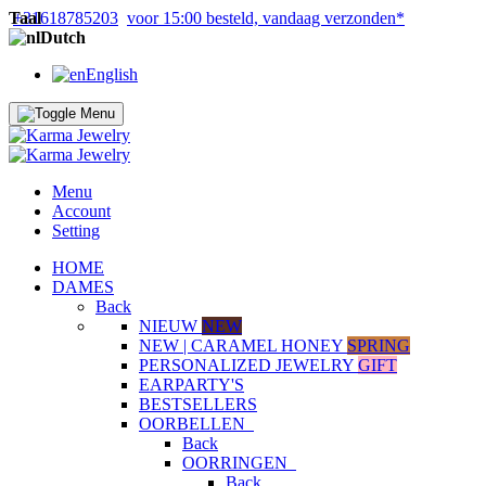
Taal
+31618785203
voor 15:00 besteld, vandaag verzonden*
Dutch
English
Menu
Account
Setting
HOME
DAMES
Back
NIEUW
NEW
NEW | CARAMEL HONEY
SPRING
PERSONALIZED JEWELRY
GIFT
EARPARTY'S
BESTSELLERS
OORBELLEN
Back
OORRINGEN
Back