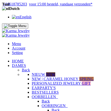
Taal
+31618785203
voor 15:00 besteld, vandaag verzonden*
Dutch
English
Menu
Account
Setting
HOME
DAMES
Back
NIEUW
NEW
NEW | CARAMEL HONEY
SPRING
PERSONALIZED JEWELRY
GIFT
EARPARTY'S
BESTSELLERS
OORBELLEN
Back
OORRINGEN
Back