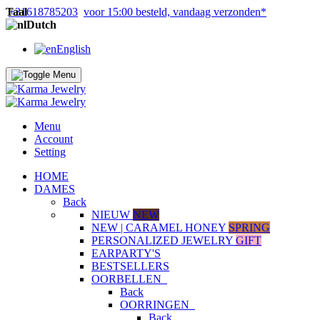
Taal
+31618785203
voor 15:00 besteld, vandaag verzonden*
Dutch
English
Menu
Account
Setting
HOME
DAMES
Back
NIEUW
NEW
NEW | CARAMEL HONEY
SPRING
PERSONALIZED JEWELRY
GIFT
EARPARTY'S
BESTSELLERS
OORBELLEN
Back
OORRINGEN
Back