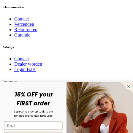
Klantenservice
Contact
Verzenden
Retourneren
Garantie
Zakelijk
Contact
Dealer worden
Login B2B
Instagram
15% OFF your
Volg ons op social media! @karma.jewelry
FIRST order
Sign up to stay up to date on
re-stocks and new products