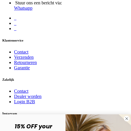
Stuur ons een bericht via:
Whatsapp
Klantenservice
Contact
Verzenden
Retourneren
Garantie
Zakelijk
Contact
Dealer worden
Login B2B
Instagram
Volg ons op social media! @karma.jewelry
15% OFF your