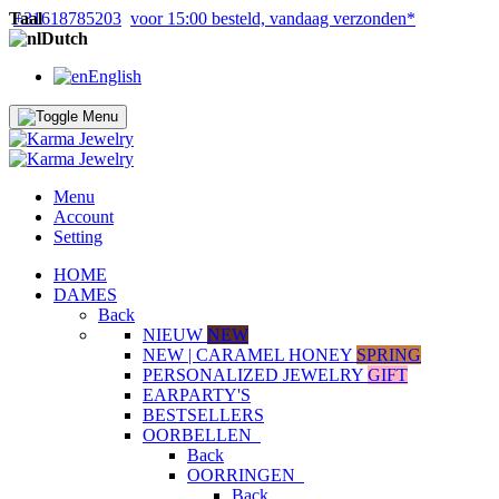
Taal
+31618785203
voor 15:00 besteld, vandaag verzonden*
Dutch
English
Menu
Account
Setting
HOME
DAMES
Back
NIEUW
NEW
NEW | CARAMEL HONEY
SPRING
PERSONALIZED JEWELRY
GIFT
EARPARTY'S
BESTSELLERS
OORBELLEN
Back
OORRINGEN
Back