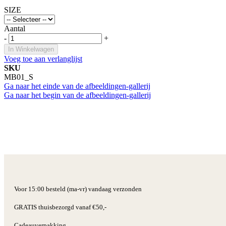
SIZE
Aantal
-
+
In Winkelwagen
Voeg toe aan verlanglijst
SKU
MB01_S
Ga naar het einde van de afbeeldingen-gallerij
Ga naar het begin van de afbeeldingen-gallerij
Voor 15:00 besteld (ma-vr) vandaag verzonden
GRATIS thuisbezorgd vanaf €50,-
Cadeauverpakking