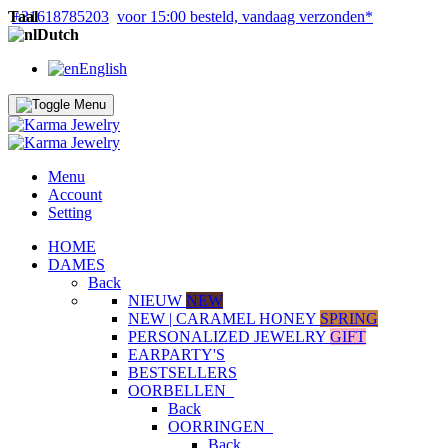
Taal
+31618785203
voor 15:00 besteld, vandaag verzonden*
Dutch
English
Menu
Account
Setting
HOME
DAMES
Back
NIEUW
NEW
NEW | CARAMEL HONEY
SPRING
PERSONALIZED JEWELRY
GIFT
EARPARTY'S
BESTSELLERS
OORBELLEN
Back
OORRINGEN
Back