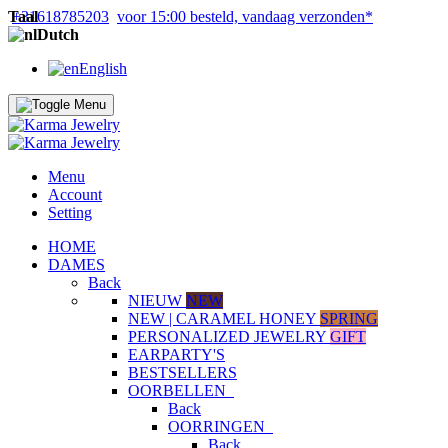
Taal
+31618785203
voor 15:00 besteld, vandaag verzonden*
Dutch
English
Menu
Account
Setting
HOME
DAMES
Back
NIEUW
NEW
NEW | CARAMEL HONEY
SPRING
PERSONALIZED JEWELRY
GIFT
EARPARTY'S
BESTSELLERS
OORBELLEN
Back
OORRINGEN
Back