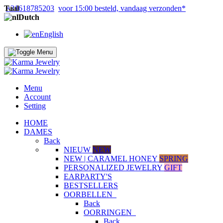
Taal
+31618785203
voor 15:00 besteld, vandaag verzonden*
Dutch
English
Menu
Account
Setting
HOME
DAMES
Back
NIEUW
NEW
NEW | CARAMEL HONEY
SPRING
PERSONALIZED JEWELRY
GIFT
EARPARTY'S
BESTSELLERS
OORBELLEN
Back
OORRINGEN
Back