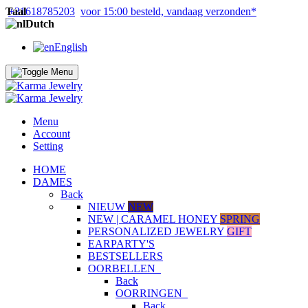
Taal
+31618785203
voor 15:00 besteld, vandaag verzonden*
Dutch
English
Menu
Account
Setting
HOME
DAMES
Back
NIEUW
NEW
NEW | CARAMEL HONEY
SPRING
PERSONALIZED JEWELRY
GIFT
EARPARTY'S
BESTSELLERS
OORBELLEN
Back
OORRINGEN
Back