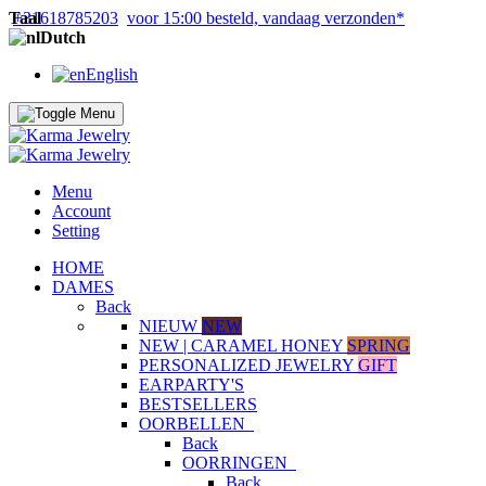
Taal
+31618785203
voor 15:00 besteld, vandaag verzonden*
Dutch
English
Menu
Account
Setting
HOME
DAMES
Back
NIEUW
NEW
NEW | CARAMEL HONEY
SPRING
PERSONALIZED JEWELRY
GIFT
EARPARTY'S
BESTSELLERS
OORBELLEN
Back
OORRINGEN
Back