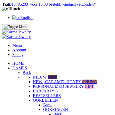
Taal
+31618785203
voor 15:00 besteld, vandaag verzonden*
Dutch
English
Menu
Account
Setting
HOME
DAMES
Back
NIEUW
NEW
NEW | CARAMEL HONEY
SPRING
PERSONALIZED JEWELRY
GIFT
EARPARTY'S
BESTSELLERS
OORBELLEN
Back
OORRINGEN
Back