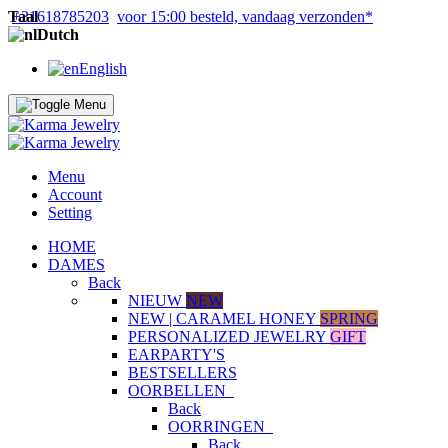
Taal
+31618785203
voor 15:00 besteld, vandaag verzonden*
Dutch
English
Menu
Account
Setting
HOME
DAMES
Back
NIEUW
NEW
NEW | CARAMEL HONEY
SPRING
PERSONALIZED JEWELRY
GIFT
EARPARTY'S
BESTSELLERS
OORBELLEN
Back
OORRINGEN
Back