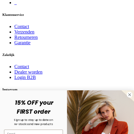
Klantenservice
Contact
Verzenden
Retourneren
Garantie
Zakelijk
Contact
Dealer worden
Login B2B
Instagram
15% OFF your
Volg ons op social media! @karma.jewelry
FIRST order
Sign up to stay up to date on
re-stocks and new products