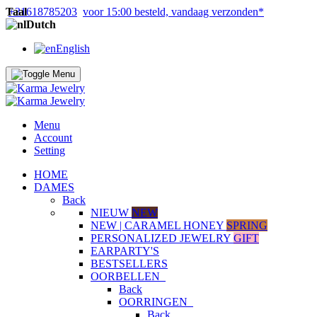
Taal
+31618785203
voor 15:00 besteld, vandaag verzonden*
Dutch
English
Menu
Account
Setting
HOME
DAMES
Back
NIEUW
NEW
NEW | CARAMEL HONEY
SPRING
PERSONALIZED JEWELRY
GIFT
EARPARTY'S
BESTSELLERS
OORBELLEN
Back
OORRINGEN
Back