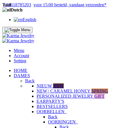
Taal
+31618785203
voor 15:00 besteld, vandaag verzonden*
Dutch
English
Menu
Account
Setting
HOME
DAMES
Back
NIEUW
NEW
NEW | CARAMEL HONEY
SPRING
PERSONALIZED JEWELRY
GIFT
EARPARTY'S
BESTSELLERS
OORBELLEN
Back
OORRINGEN
Back