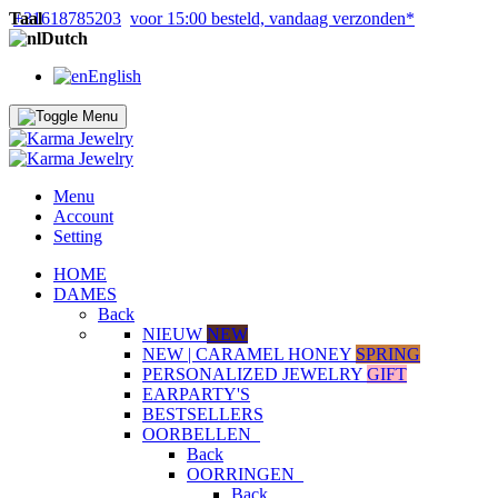
Taal
+31618785203
voor 15:00 besteld, vandaag verzonden*
Dutch
English
Menu
Account
Setting
HOME
DAMES
Back
NIEUW
NEW
NEW | CARAMEL HONEY
SPRING
PERSONALIZED JEWELRY
GIFT
EARPARTY'S
BESTSELLERS
OORBELLEN
Back
OORRINGEN
Back