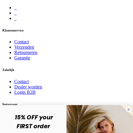
Klantenservice
Contact
Verzenden
Retourneren
Garantie
Zakelijk
Contact
Dealer worden
Login B2B
Instagram
15% OFF your
Volg ons op social media! @karma.jewelry
FIRST order