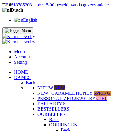
Taal
+31618785203
voor 15:00 besteld, vandaag verzonden*
Dutch
English
Menu
Account
Setting
HOME
DAMES
Back
NIEUW
NEW
NEW | CARAMEL HONEY
SPRING
PERSONALIZED JEWELRY
GIFT
EARPARTY'S
BESTSELLERS
OORBELLEN
Back
OORRINGEN
Back