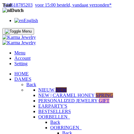
Taal
+31618785203
voor 15:00 besteld, vandaag verzonden*
Dutch
English
Menu
Account
Setting
HOME
DAMES
Back
NIEUW
NEW
NEW | CARAMEL HONEY
SPRING
PERSONALIZED JEWELRY
GIFT
EARPARTY'S
BESTSELLERS
OORBELLEN
Back
OORRINGEN
Back