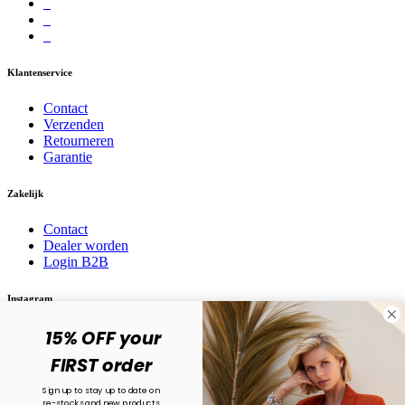
Klantenservice
Contact
Verzenden
Retourneren
Garantie
Zakelijk
Contact
Dealer worden
Login B2B
Instagram
Volg ons op social media! @karma.jewelry
15% OFF your
FIRST order
Sign up to stay up to date on
re-stocks and new products