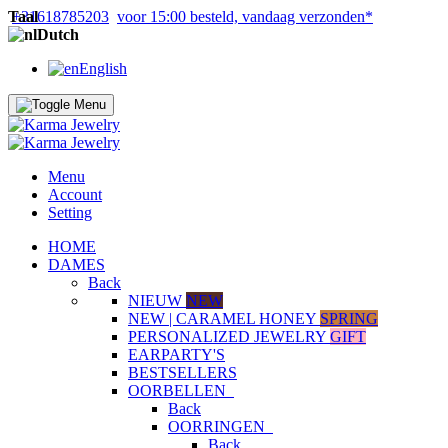
Taal
+31618785203
voor 15:00 besteld, vandaag verzonden*
Dutch
English
Menu
Account
Setting
HOME
DAMES
Back
NIEUW
NEW
NEW | CARAMEL HONEY
SPRING
PERSONALIZED JEWELRY
GIFT
EARPARTY'S
BESTSELLERS
OORBELLEN
Back
OORRINGEN
Back