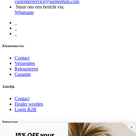
customerservice@aumentum.com
Stuur ons een bericht via:
Whatsapp
Klantenservice
Contact
Verzenden
Retourneren
Garantie
Zakelijk
Contact
Dealer worden
Login B2B
Instagram
15% OFF your
Volg ons op social media! @karma.jewelry