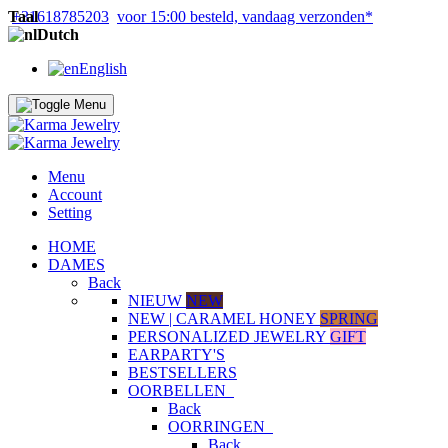
Taal
+31618785203
voor 15:00 besteld, vandaag verzonden*
Dutch
English
Menu
Account
Setting
HOME
DAMES
Back
NIEUW
NEW
NEW | CARAMEL HONEY
SPRING
PERSONALIZED JEWELRY
GIFT
EARPARTY'S
BESTSELLERS
OORBELLEN
Back
OORRINGEN
Back