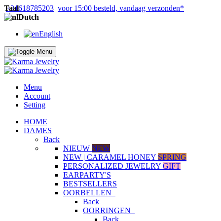
Taal
+31618785203
voor 15:00 besteld, vandaag verzonden*
Dutch
English
Menu
Account
Setting
HOME
DAMES
Back
NIEUW
NEW
NEW | CARAMEL HONEY
SPRING
PERSONALIZED JEWELRY
GIFT
EARPARTY'S
BESTSELLERS
OORBELLEN
Back
OORRINGEN
Back