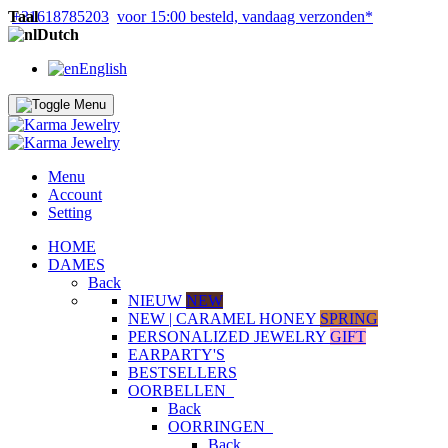
Taal
+31618785203
voor 15:00 besteld, vandaag verzonden*
Dutch
English
Menu
Account
Setting
HOME
DAMES
Back
NIEUW
NEW
NEW | CARAMEL HONEY
SPRING
PERSONALIZED JEWELRY
GIFT
EARPARTY'S
BESTSELLERS
OORBELLEN
Back
OORRINGEN
Back