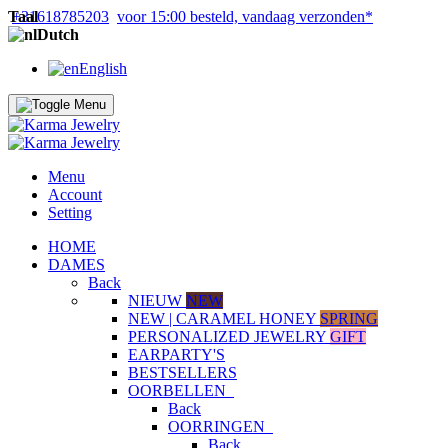
Taal
+31618785203
voor 15:00 besteld, vandaag verzonden*
Dutch
English
Menu
Account
Setting
HOME
DAMES
Back
NIEUW
NEW
NEW | CARAMEL HONEY
SPRING
PERSONALIZED JEWELRY
GIFT
EARPARTY'S
BESTSELLERS
OORBELLEN
Back
OORRINGEN
Back