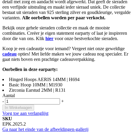
detail met zorg en aandacht wordt afgewerkt. Dat geeft de sieraden
een verfijnde uitstraling en maakt ieder sieraad uniek. De collectie
bestaat uit sieraden van 925 sterling zilver en goudkleurige, vergulde
varianten.
Alle oorbellen worden per paar verkocht.
Bekijk onze gehele sieraden collectie en maak de mooiste
combinaties. Creëer je eigen statement earparty of laat je inspireren
door die van ons. Klik
hier
voor onze bestverkochte sieraden.
Koop je een cadeautje voor iemand? Vergeet niet onze geweldige
cadeau
opties! Met liefde maken we jouw cadeau nog specialer. Er
gaat niets boven een prachtige cadeauverpakking.
Oorbellen in deze earparty:
Hinged Hoops AERIS 14MM | H694
Basic Hoop 10MM | M1930
Zirconia Earstud 2MM | R131
Aantal
-
+
In Winkelwagen
Voeg toe aan verlanglijst
SKU
EPK.2025.2
Ga naar het einde van de afbeeldingen-gallerij