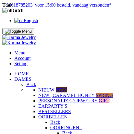
Taal
+31618785203
voor 15:00 besteld, vandaag verzonden*
Dutch
English
Menu
Account
Setting
HOME
DAMES
Back
NIEUW
NEW
NEW | CARAMEL HONEY
SPRING
PERSONALIZED JEWELRY
GIFT
EARPARTY'S
BESTSELLERS
OORBELLEN
Back
OORRINGEN
Back